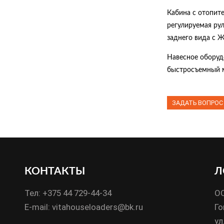
Кабина с отопите
регулируемая рул
заднего вида с Ж
Навесное оборуд
быстросъемный м
ЗАДАТЬ ВОПРОС +
КОНТАКТЫ
Л
Тел: +375 44 729-44-34
О
E-mail: vitahouseloaders@bk.ru
Го
ул