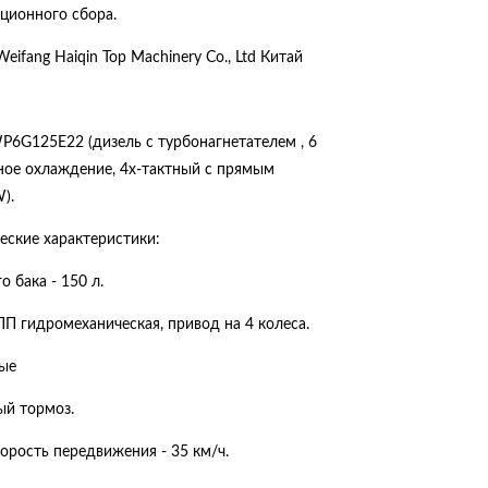
ационного сбора.
eifang Haiqin Тор Machinery Co., Ltd Китай
P6G125E22 (дизель с турбонагнетателем , 6
ное охлаждение, 4х-тактный с прямым
).
еские характеристики:
 бака - 150 л.
П гидромеханическая, привод на 4 колеса.
вые
ый тормоз.
орость передвижения - 35 км/ч.