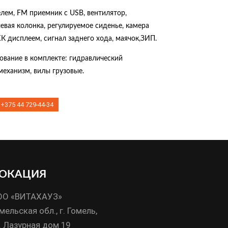
лем, FM приемник с USB, вентилятор,
евая колонка, регулируемое сиденье, камера
К дисплеем, сигнал заднего хода, маячок,ЗИП.
ование в комплекте: гидравлический
еханизм, вилы грузовые.
375 44 729-44-34
ОКАЦИЯ
ОО «ВИТАХАУЗ»
мельская обл., г. Гомель,
. Лазурная дом 19