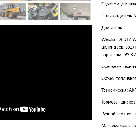
С учетом утилиз
Производитель: W
Двигатель:
Weichai DEUTZ W
цилиндров, водя
впрыском , 92 KW
Основные технич
Объем топливного
Трансмиссия: АКП
Тормоза - диско
Ручной стояночн
Максимальная ск